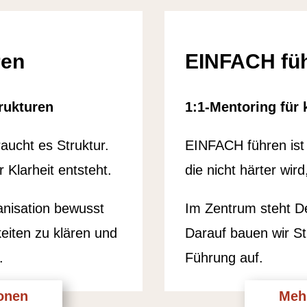
ren
EINFACH fü
trukturen
1:1-Mentoring für 
ucht es Struktur.
EINFACH führen ist
 Klarheit entsteht.
die nicht härter wird
anisation bewusst
Im Zentrum steht De
keiten zu klären und
Darauf bauen wir St
.
Führung auf.
onen
Meh